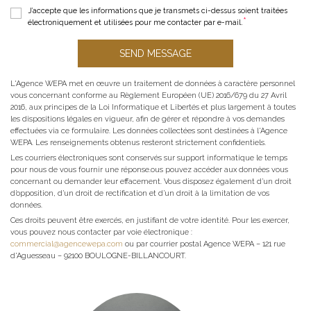
J’accepte que les informations que je transmets ci-dessus soient traitées
électroniquement et utilisées pour me contacter par e-mail.
SEND MESSAGE
L'Agence WEPA met en œuvre un traitement de données à caractère personnel
vous concernant conforme au Règlement Européen (UE) 2016/679 du 27 Avril
2016, aux principes de la Loi Informatique et Libertés et plus largement à toutes
les dispositions légales en vigueur, afin de gérer et répondre à vos demandes
effectuées via ce formulaire. Les données collectées sont destinées à l'Agence
WEPA. Les renseignements obtenus resteront strictement confidentiels.
Les courriers électroniques sont conservés sur support informatique le temps
pour nous de vous fournir une réponse.ous pouvez accéder aux données vous
concernant ou demander leur effacement. Vous disposez également d’un droit
d’opposition, d’un droit de rectification et d’un droit à la limitation de vos
données.
Ces droits peuvent être exercés, en justifiant de votre identité. Pour les exercer,
vous pouvez nous contacter par voie électronique :
commercial@agencewepa.com
ou par courrier postal Agence WEPA – 121 rue
d'Aguesseau – 92100 BOULOGNE-BILLANCOURT.