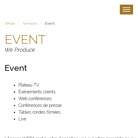
Aller
au
Toggle
contenu
principal
Wepa
Services
Event
EVENT
We Produce
Event
Plateau TV
Événements clients
Web conférences
Conférences de presse
Tables rondes filmées
Live