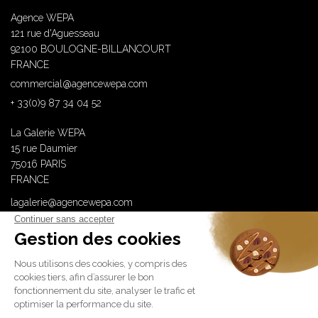
Agence WEPA
121 rue d'Aguesseau
92100 BOULOGNE-BILLANCOURT
FRANCE
commercial@agencewepa.com
+ 33(0)9 87 34 04 52
La Galerie WEPA
15 rue Daumier
75016 PARIS
FRANCE
lagalerie@agencewepa.com
WEPA est membre de
Lauréate Origin’92 – Promotion 2025