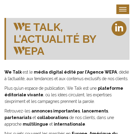
Aller
au
Toggle
contenu
principal
WE TALK
,
L'ACTUALITÉ BY
WEPA
We Talk
est le
média digital édité par l’Agence WEPA
, dédié
à l’actualité, aux tendances et aux contenus exclusifs de nos clients.
Plus qu’un espace de publication, We Talk est une
plateforme
éditoriale vivante
, où les idées circulent, les expertises
s’expriment et les campagnes prennent la parole.
Retrouvez-les
annonces importantes
,
lancements
,
partenariats
et
collaborations
de nos clients, dans une
approche
multilingue
et
internationale
.
Nos sujets couvrent les marchés en
Europe
,
Amérique du