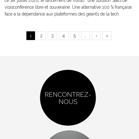
ce 1er juillet 2026, le lancement de Vuisio : une solution SaaS de
visioconférence libre et souveraine. Une alternative 100 % française
face à la dépendance aux plateformes des géants de la tech.
Page
1
Page
2
Page
3
Page
4
Page
5
…
Page
›
Dernière
»
Pagination
courante
suivante
page
RENCONTREZ-
NOUS