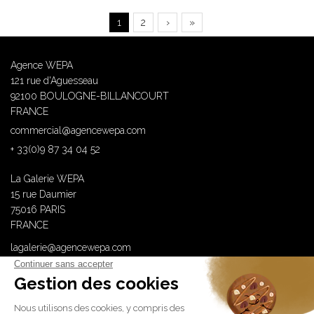
Page
1
Page
2
Page
›
Dernière
»
Pagination
courante
suivante
page
Agence WEPA
121 rue d'Aguesseau
92100 BOULOGNE-BILLANCOURT
FRANCE
commercial@agencewepa.com
+ 33(0)9 87 34 04 52
La Galerie WEPA
15 rue Daumier
75016 PARIS
FRANCE
lagalerie@agencewepa.com
WEPA est membre de