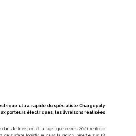
lectrique ultra-rapide du spécialiste Chargepoly
eux porteurs électriques, les livraisons réalisées
sé dans le transport et la logistique depuis 2001 renforce
 de surface logistique dans la région, répartie sur 18