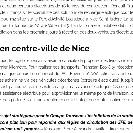
ters et deux porteurs électriques de 16 tonnes du constructeur Renault 
teur français : le spécialiste des solutions de recharge électrique pour 
e 6.000 m2 situé sur le Parc d’Activité Logistique à Nice Saint-Isidore. La
r les 16 tonnes de 20 à 80% en 1h15. La station a été installée débu
loitation dans les prochains jours à réception des deux véhicules électriqu
en centre-ville de Nice
ques, le logisticien va ainsi avoir la capacité de proposer des livraisons en
rnier kilomètre. Pour réaliser ces transports, Transcan Eco City récept
 automatique depuis son entrepôt du PAL. Environ 10.000 colis transitent 
les achemine via des véhicules décarbonés (porteurs électriques) jusqu’
nt parcourus par des vélos-cargos à assistance électrique. Grâce à cette
 assistance électrique pour approvisionner le même point de livraison, lo
y et des porteurs vient ainsi renforcer cette stratégie de mutualisation é
 sujet stratégique pour le Groupe Transcan. L’installation de la sta
ncore plus loin pour répondre aux règles de circulation des ZFE, d
livraison 100% propres »
témoigne Pierre Alexandre Inwiller, directeur d