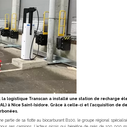
t la logistique Transcan a installé une station de recharge é
AL) à Nice Saint-Isidore. Grâce à celle-ci et l’acquisition de d
arbonées.
une partie de sa flotte au biocarburant B100, le groupe régional spéciali
 pour ses camions. L’acteur niçois qui bénéfice de près de 100 000 m2