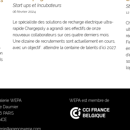
Start ups et Incubateurs
St
06 février 2024
12
Le spécialiste des solutions de recharge électrique ultra-
Ch
rapide Chargepoly a agrandi ses effectifs de onze
ul
nouveaux collaborateurs sur ces quatre derniers mois.
ré
Une dizaine de recrutements sont actuellement en cours,
Fi
,
avec un objectif : atteindre la centaine de talents d’ici 2027.
én
on
d’
ds
so
lo
alerie WEPA
WEPA est membre de
ue Daumier
6 PARIS
NCE
lerie@agencewepa.com