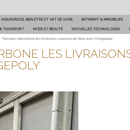
ASSURANCES, BIEN ÊTRE ET ART DE VIVRE
BÂTIMENT & IMMOBILIER
 & TRANSPORT
MODE ET BEAUTÉ
NOUVELLES TECHNOLOGIES
Transcan décarbone les livraisons urbaines de Nice avec Chargepoly
BONE LES LIVRAISONS
GEPOLY