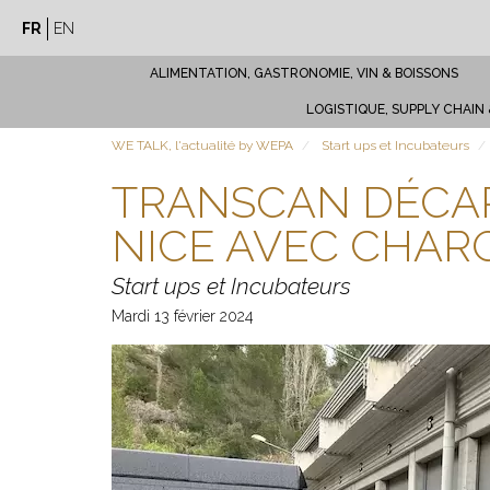
We
Aller
FR
EN
au
Talk
contenu
ALIMENTATION, GASTRONOMIE, VIN & BOISSONS
principal
LOGISTIQUE, SUPPLY CHAIN
WE TALK, l'actualité by WEPA
Start ups et Incubateurs
TRANSCAN DÉCAR
NICE AVEC CHAR
Start ups et Incubateurs
Mardi 13 février 2024