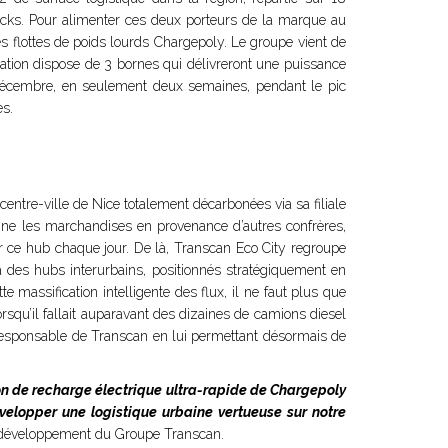
Trucks. Pour alimenter ces deux porteurs de la marque au
les flottes de poids lourds Chargepoly. Le groupe vient de
 station dispose de 3 bornes qui délivreront une puissance
t décembre, en seulement deux semaines, pendant le pic
es.
 centre-ville de Nice totalement décarbonées via sa filiale
ionne les marchandises en provenance d’autres confrères,
sur ce hub chaque jour. De là, Transcan Eco City regroupe
à des hubs interurbains, positionnés stratégiquement en
 massification intelligente des flux, il ne faut plus que
rsqu’il fallait auparavant des dizaines de camions diesel
co-responsable de Transcan en lui permettant désormais de
tion de recharge électrique ultra-rapide de Chargepoly
évelopper une logistique urbaine vertueuse sur notre
u développement du Groupe Transcan.