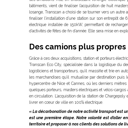
bâtiments, vient de finaliser l’acquisition de huit mas
losange, Transcan a choisi de se tourner vers un autre ac
finaliser l’installation d’une station sur son entrepôt d
électrique installée de 150kW, permettant de recharge
d’activités de fêtes de fin d’année. Elle sera mise en exp
Des camions plus propres 
Grâce à ces deux acquisitions, station et porteurs électri
Transcan Eco City, spécialisée dans la logistique du de
logisticiens et transporteurs, qu’il massifie et trie en
les marchandises qu’il mutualise par destination puis 
hypercentre de Nice et Cannes, où les derniers mètres so
quelques porteurs, masters électriques et vélos-cargos à
en circulation. L’acquisition de la station de Chargepol
livrer en cœur de ville en 100% électrique.
« La décarbonation de notre activité transport est un
est une première étape. Notre volonté est d’aller e
territoire et proposer à nos clients des solutions de 