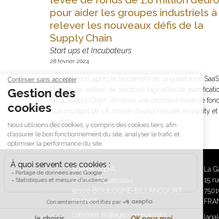
pour aider les groupes industriels à
relever les nouveaux défis de la
Supply Chain
Start ups et Incubateurs
28 février 2024
Dix-huit mois après le lancement de sa plateforme SaaS
PlaniSense, éditeur de solutions logicielles de planificati
de la Supply Chain, annonce une première levée de fon
d’un montant de 1,8 million d’euros réalisée en equity et
en dette.
Agence WEPA
La G
121 rue d'Aguesseau
15 r
92100 BOULOGNE-BILLANCOURT
7501
FRANCE
FRA
commercial@agencewepa.com
laga