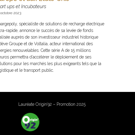
art ups et Incubateurs
 octobre 2023
argepoly, spécialiste de solutions de recharge électrique
tra-rapide, annonce le succès de sa levée de fonds
alisée auprès de son investisseur industriel historique
dève Groupe et de Voltalia, acteur international des
ergies renouvelables. Cette série A de 15 millions
euros permettra d’accélérer le déploiement de ses
lutions pour les marchés les plus exigeants tels que la
gistique et le transport public.
Lauréate Origin’92 – Promotion 2025