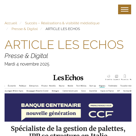
Aller
au
Toggle
contenu
principal
Accueil
Succès – Réalisations & visibilité médiatique
Presse & Digital
ARTICLE LES ECHOS
ARTICLE LES ECHOS
Presse & Digital
Mardi 4 novembre 2025