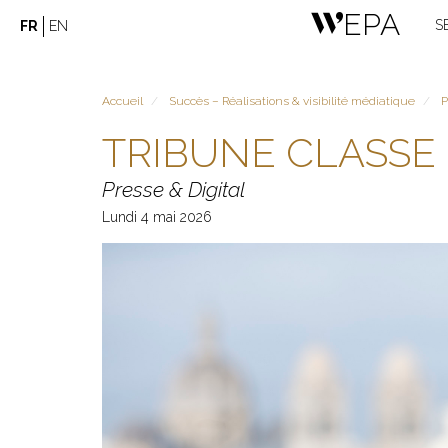
Aller
WEPA
S
FR
EN
au
contenu
principal
Accueil
Succès – Réalisations & visibilité médiatique
P
TRIBUNE CLASSE
Presse & Digital
Lundi 4 mai 2026