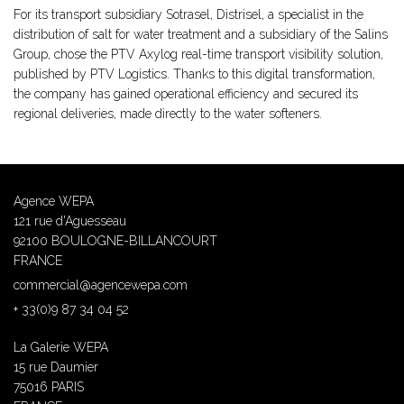
For its transport subsidiary Sotrasel, Distrisel, a specialist in the
distribution of salt for water treatment and a subsidiary of the Salins
Group, chose the PTV Axylog real-time transport visibility solution,
published by PTV Logistics. Thanks to this digital transformation,
the company has gained operational efficiency and secured its
regional deliveries, made directly to the water softeners.
Agence WEPA
121 rue d'Aguesseau
92100 BOULOGNE-BILLANCOURT
FRANCE
commercial@agencewepa.com
+ 33(0)9 87 34 04 52
La Galerie WEPA
15 rue Daumier
75016 PARIS