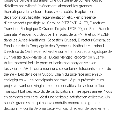
prises de parole inspirantes. Une quinzaine de conférences et
d’ateliers ont rythmé l’événement, abordant les grandes
thématiques du secteur - hausse des coûts d’exploitation,
décarbonation, fiscalité, réglementation, etc. - en présence
d’intervenants prestigieux : Caroline RITZENTHALER, Directrice
Transition Écologique & Grands Projets d'EDF Région Sud ; Franck
Cannata, Président du Groupe Transcan, de la FNTR et du MEDEF
dans les Alpes-Maritimes ; Sébastien Crussol, Directeur Général et
Fondateur de la Compagnie des Pyrénées ; Nathalie Merminod,
Directrice du Centre de recherche sur le transport et la logistique de
l'Université d'Aix-Marseille ; Lucas Menget, Reporter de Guerre…
Autre moment fort : le premier hackathon coorganisé avec
l’association AETL, qui a réuni une soixantaine d’étudiants autour du
thème « Les défis de la Supply Chain du luxe face aux enjeux
écologiques ». Les participants ont travaillé puis présenté leurs
projets devant une vingtaine de personnalités du secteur. « Top
Transport bat des records de participation, année après année. Nous
en sommes très fiers : c’est une véritable satisfaction collective. Un
succès grandissant qui nous a conduits prendre une grande
décision… », confie Jérôme Letu-Montois, directeur de l’événement.