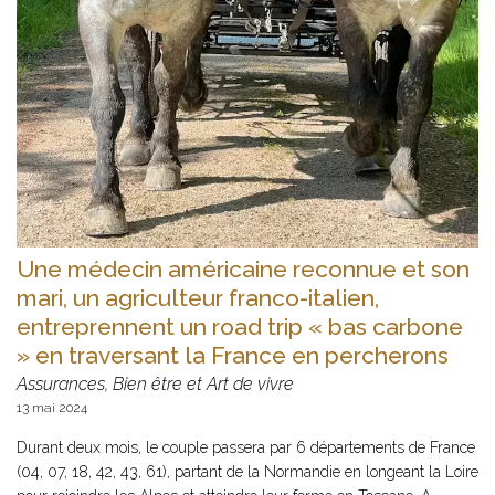
Une médecin américaine reconnue et son
mari, un agriculteur franco-italien,
entreprennent un road trip « bas carbone
» en traversant la France en percherons
Assurances, Bien être et Art de vivre
13 mai 2024
Durant deux mois, le couple passera par 6 départements de France
(04, 07, 18, 42, 43, 61), partant de la Normandie en longeant la Loire