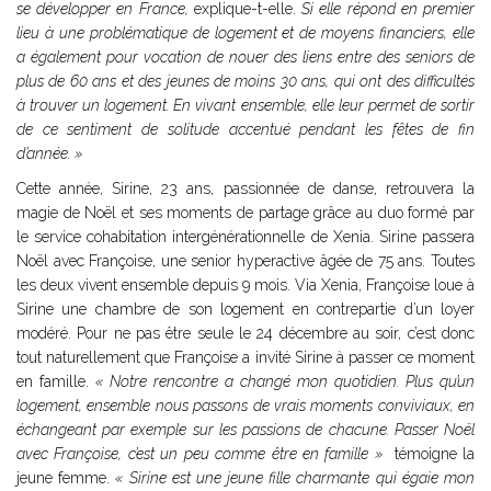
se développer en France,
explique-t-elle.
Si elle répond en premier
lieu à une problématique de logement et de moyens financiers, elle
a également pour vocation de nouer des liens entre des seniors de
plus de 60 ans et des jeunes de moins 30 ans, qui ont des difficultés
à trouver un logement. En vivant ensemble, elle leur permet de sortir
de ce sentiment de solitude accentué pendant les fêtes de fin
d’année. »
Cette année, Sirine, 23 ans, passionnée de danse, retrouvera la
magie de Noël et ses moments de partage grâce au duo formé par
le service cohabitation intergénérationnelle de Xenia. Sirine passera
Noël avec Françoise, une senior hyperactive âgée de 75 ans. Toutes
les deux vivent ensemble depuis 9 mois. Via Xenia, Françoise loue à
Sirine une chambre de son logement en contrepartie d’un loyer
modéré. Pour ne pas être seule le 24 décembre au soir, c’est donc
tout naturellement que Françoise a invité Sirine à passer ce moment
en famille.
« Notre rencontre a changé mon quotidien. Plus qu’un
logement, ensemble nous
passons de vrais moments conviviaux, en
échangeant par exemple sur les passions de chacune. Passer Noël
avec Françoise, c’est un peu comme être en famille »
témoigne la
jeune femme.
« Sirine est une jeune fille charmante qui égaie mon